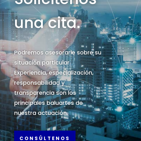
una cita.
Podremos asesorarle sobre su
situación particular.
Experiencia, especialización,
responsabilidad y
transparencia son los
principales baluartes de
nuestra actuación.
CONSÚLTENOS