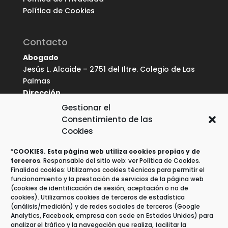
Política de Cookies
Contacto
Abogado
Jesús L. Alcaide – 2751 del Iltre. Colegio de Las
Palmas
Dirección
Av. Juan Carlos I, 17 bis – Oficina 10 (Edif.
Gestionar el
Corona), 35019 – Las Palmas de G.C.
Consentimiento de las
Móvil
Cookies
696 369 478
E-mail
“
COOKIES. Esta página web utiliza cookies propias y de
terceros
. Responsable del sitio web: ver Política de Cookies.
info@abogasegur.com
Finalidad cookies: Utilizamos cookies técnicas para permitir el
funcionamiento y la prestación de servicios de la página web
(cookies de identificación de sesión, aceptación o no de
Enlaces de interés
cookies). Utilizamos cookies de terceros de estadística
(análisis/medición) y de redes sociales de terceros (Google
Noticias Jurídicas
Analytics, Facebook, empresa con sede en Estados Unidos) para
BOE
analizar el tráfico y la navegación que realiza, facilitar la