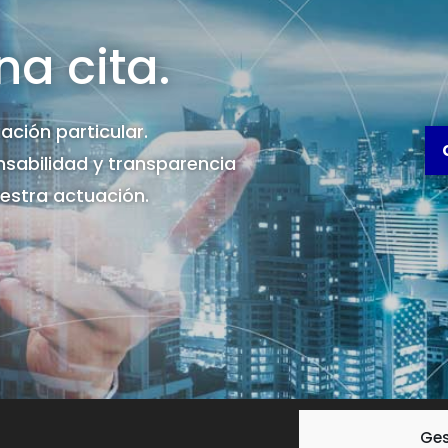
na cita.
ación particular.
onsabilidad y transparencia
uestra actuación.
Ges