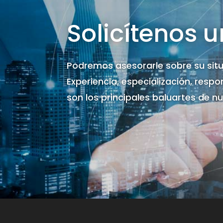
Solicítenos u
Podremos asesorarle sobre su situ
Experiencia, especialización, resp
son los principales baluartes de n