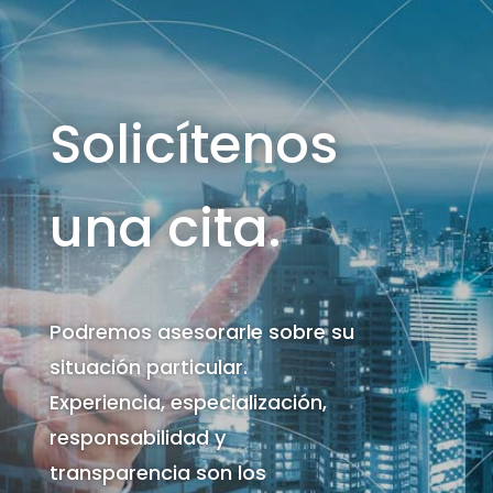
Solicítenos
una cita.
Podremos asesorarle sobre su
situación particular.
Experiencia, especialización,
responsabilidad y
transparencia son los