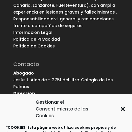
Canaria, Lanzarote, Fuerteventura), con amplia
experiencia en lesiones graves y fallecimientos .
Responsabilidad civil general y reclamaciones
frente a compañías de seguros.
Información Legal
Política de Privacidad
Política de Cookies
Contacto
Abogado
Jesús L. Alcaide – 2751 del Iltre. Colegio de Las
Palmas
Dirección
Av. Juan Carlos I, 17 bis – Oficina 10 (Edif.
Gestionar el
Corona), 35019 – Las Palmas de G.C.
Consentimiento de las
Móvil
Cookies
696 369 478
E-mail
“
COOKIES. Esta página web utiliza cookies propias y de