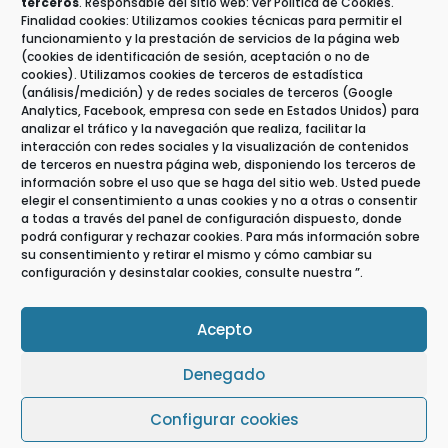
terceros
. Responsable del sitio web: ver Política de Cookies.
info@abogasegur.com
Finalidad cookies: Utilizamos cookies técnicas para permitir el
funcionamiento y la prestación de servicios de la página web
(cookies de identificación de sesión, aceptación o no de
Enlaces de interés
cookies). Utilizamos cookies de terceros de estadística
(análisis/medición) y de redes sociales de terceros (Google
Noticias Jurídicas
Analytics, Facebook, empresa con sede en Estados Unidos) para
BOE
analizar el tráfico y la navegación que realiza, facilitar la
BOP de Las Palmas
interacción con redes sociales y la visualización de contenidos
de terceros en nuestra página web, disponiendo los terceros de
Ayuntamiento de Las Palmas
información sobre el uso que se haga del sitio web. Usted puede
Ilustre Colegio de Abogados de Las Palmas
elegir el consentimiento a unas cookies y no a otras o consentir
Accidentes de tráfico: elegir mejor abogado
a todas a través del panel de configuración dispuesto, donde
podrá configurar y rechazar cookies. Para más información sobre
su consentimiento y retirar el mismo y cómo cambiar su
configuración y desinstalar cookies, consulte nuestra ”.
Acepto
© 2024 ABOGASEGUR |
Información Legal
|
Denegado
Política de Privacidad
|
Política de Cookies
|
Eweb Diseño y Posicionamiento
Web para
Configurar cookies
abogados